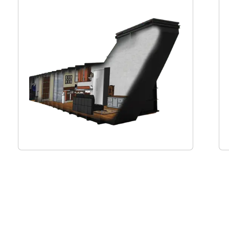
La solution idéale pour une sécurité
personnalisée en Europe. Nos bunkers en
kit permettent une adaptation parfaite à
vos besoins et à votre environnement.