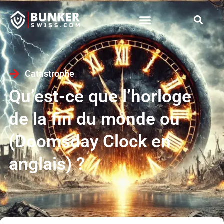
Catastrophe
Qu’est-ce que l’horloge
de la fin du monde ou
(Doomsday Clock en
anglais) ?